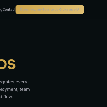
og
Contact
Demandez une Session de Croissance IA
 OS
tegrates every
ployment, team
d flow.