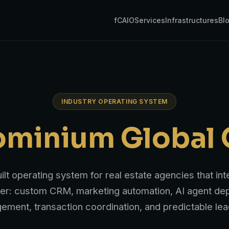
fCAIO
Services
Infrastructures
Bl
INDUSTRY OPERATING SYSTEM
minium Global
lt operating system for real estate agencies that in
ayer: custom CRM, marketing automation, AI agent de
ment, transaction coordination, and predictable lea