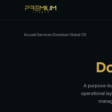
Accueil
/
Services
/
Dominium Global OS
Do
A purpose-bui
operational l
manage