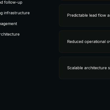
nd follow-up
 infrastructure
Predictable lead flow 
anagement
rchitecture
Reduced operational o
Scalable architecture 