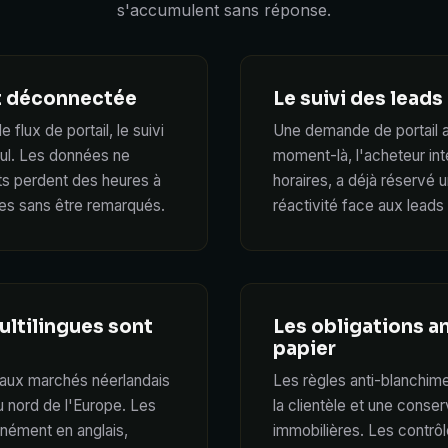
s'accumulent sans réponse.
et déconnectée
Le suivi des leads
e flux de portail, le suivi
Une demande de portail ar
lcul. Les données ne
moment-là, l'acheteur int
nts perdent des heures à
horaires, a déjà réservé 
èmes sans être remarqués.
réactivité face aux leads
ultilingues sont
Les obligations a
papier
ipaux marchés néerlandais
Les règles anti-blanchime
u nord de l'Europe. Les
la clientèle et une conser
nément en anglais,
immobilières. Les contrôl