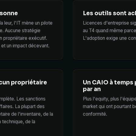
ersonne
Les outils sont a
la leur, l'IT mène un pilote
Licences d'entreprise sign
e. Aucune stratégie
au T4 quand même parce 
n propriétaire exécutif.
L'adoption exige une con
 et un impact décevant.
ucun propriétaire
Un CAIO à temps 
par an
omplète. Les sanctions
Plus l'equity, plus l'équi
faires. La plupart des
market qui ont pourtant b
aire de l'inventaire, de la
conformité.
n technique, de la