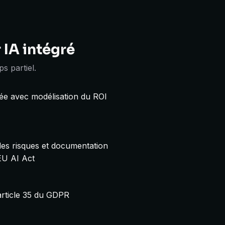
 IA intégré
s partiel.
isée avec modélisation du ROI
 des risques et documentation
EU AI Act
article 35 du GDPR