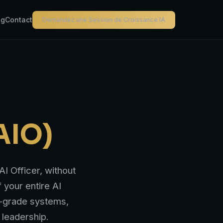
og
Contact
Demandez une Session de Croissance IA
AIO)
I Officer, without
 your entire AI
n-grade systems,
 leadership.