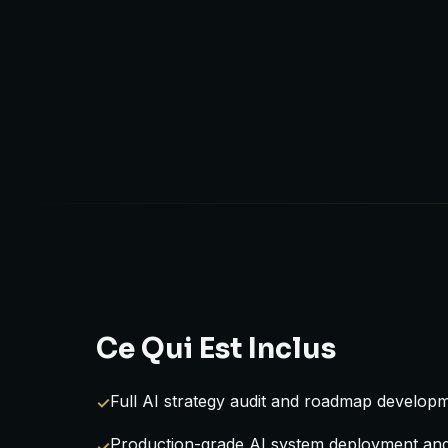
Ce Qui Est Inclus
Full AI strategy audit and roadmap develop
Production-grade AI system deployment and 