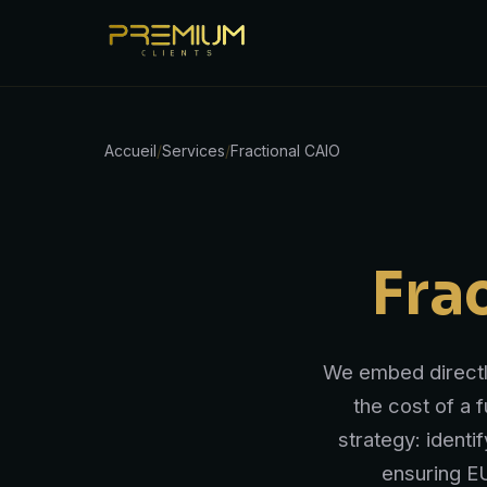
Accueil
/
Services
/
Fractional CAIO
Fra
We embed directly
the cost of a 
strategy: ident
ensuring EU