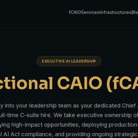
fCAIO
Services
Infrastructures
Bl
EXECUTIVE AI LEADERSHIP
ctional CAIO (fC
 into your leadership team as your dedicated Chief A
full-time C-suite hire. We take executive ownership of
ifying high-impact opportunities, deploying productio
 AI Act compliance, and providing ongoing strategic