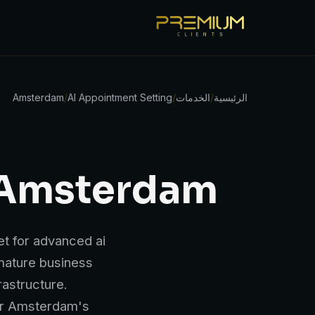
الرئيسية
/
الخدمات
/
AI Appointment Setting
/
Amsterdam
 Amsterdam
et for advanced ai
-mature business
astructure.
for Amsterdam's