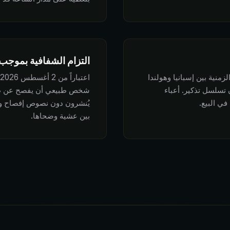
التزام الشفافية بموجب Article 50 من U AI Act
زمنية بين إسبانيا وهولندا
تسلسل تذكير. أعباء
شخص طبيعي أن يفصح عن طبيع
في البيع.
يُنشرون دون نصوص إفصاح وآل
بين عشية وضحاها.