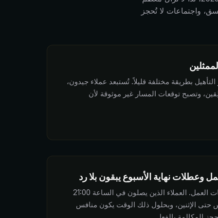
تسق، واجتماعات لا تُحجز
لممثلين
لتأهيل بطريقة مختلفة قليلاً. تُستبعد عملاء جيدون،
غلِقين، وتصبح توقعات المسار غير موثوقة لأن
ل وعطلات نهاية الأسبوع يبقون بلا رد
الاهتمام الوارد لا يحترم ساعات العمل. العملاء الذين يصلون في الساعة 21:00
 حتى الإثنين، وبحلول ذلك الوقت يكون منافس
جز المكالمة بالفعل.