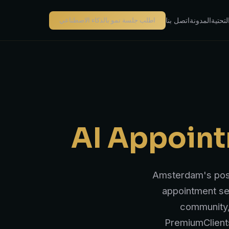
التحتية
المدونة
اتصل بنا
اطلب جلسة نمو بالذكاء الاصطناعي
AI Appoint
Amsterdam's posit
appointment set
community,
PremiumClients