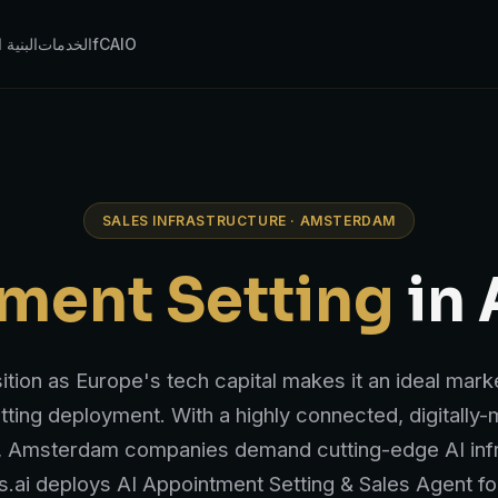
fCAIO
الخدمات
البنية 
SALES INFRASTRUCTURE · AMSTERDAM
ment Setting
in
ion as Europe's tech capital makes it an ideal mark
ting deployment. With a highly connected, digitally
 Amsterdam companies demand cutting-edge AI infr
.ai deploys AI Appointment Setting & Sales Agent 