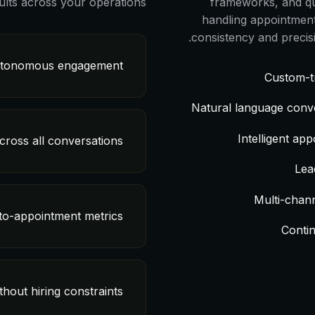
ults across your operations.
frameworks, and qua
handling appointment 
consistency and precis
autonomous engagement
Custom-tr
Natural language conv
Intelligent ap
across all conversations
Lea
Multi-chann
-to-appointment metrics
Contin
thout hiring constraints