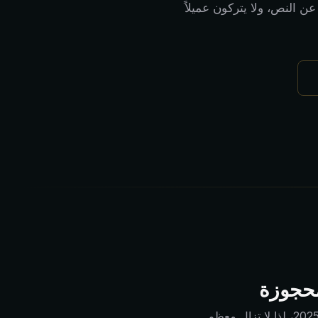
عن النص، ولا يتركون عميلاً
لمحجوزة
تفيد Eurostat بأن 20% فقط من شركات الاتحاد الأوروبي استخدمت الذكاء الاصطناعي في 2025، لذا لا تزال معظم