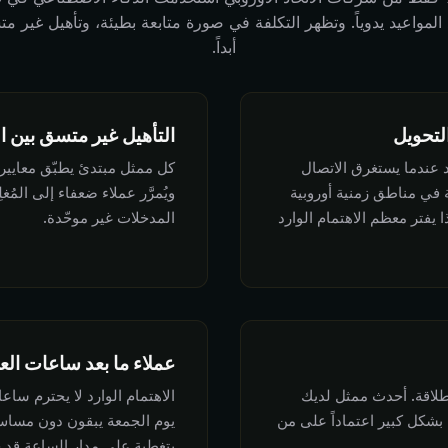
المواعيد يدوياً. وتظهر التكلفة في صورة متابعة بطيئة، وتأهيل غير م
أبداً.
لتحويل
التأهيل غير متسق بين ا
 عندما يستغرق الاتصال
كل ممثل مبتدئ يطبّق معايير ا
 في مناطق زمنية أوروبية
ويُمرَّر عملاء ضعفاء إلى المُ
 يفتر معظم الاهتمام الوارد
المدخلات غير موحّدة.
عملاء ما بعد ساعات العم
طلاقة. أحدث ممثل لديك
 بشكل كبير اعتماداً على من
يوم الجمعة يبقون دون مساس
بتغطية على مدار الساعة قد ح