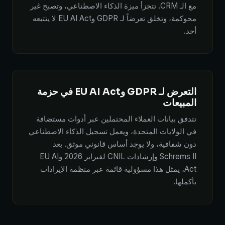
مع الـ CRM. تتجزأ ميزة الذكاء الاصطناعي، وتصبح غير
محوكمة، وتخلق تعرضاً لـ GDPR وEU AI Act لا يتتبعه
أحد.
التعرض لـ GDPR وEU AI Act في حزمة
المبيعات
تتدفق بيانات العملاء المحتملين عبر أدوات مستضافة
في الولايات المتحدة، ويعمل تسجيل الذكاء الاصطناعي
دون شفافية، ولا يوجد أساس قانوني موثق. بعد
Schrems II وإرشادات CNIL لفبراير 2026 وEU AI
Act، يمثل هذا مسؤولية قائمة عبر منظمة الإيرادات
بأكملها.